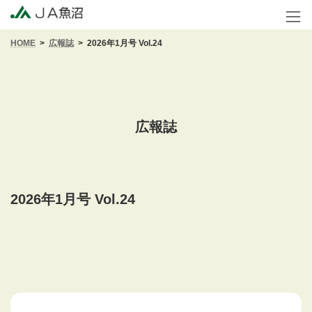
コ
ナ
ン
ビ
テ
ゲ
HOME
広報誌
2026年1月号 Vol.24
ン
ー
ツ
シ
へ
ョ
ス
ン
キ
に
ッ
移
広報誌
プ
動
2026年1月号 Vol.24