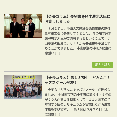
【会長コラム】要望書を鈴木農水大臣に
お渡ししました
７月２７日、小山大志県議会議員主催の越後
妻有創志会に参加してきました。 その場で鈴木
憲和農水大臣がご講演されるということで、小
山県議の配慮によりＪＡから要望書を手渡しす
ることができました。 小山県議の特段の配慮に
感謝い […]
続きを読む
【会長コラム】第１８期生 どろんこキ
ッズスクール開校！
今年も「どろんこキッズスクール」が開校し
ました。 十日町市内の小学校に通う４～６年生
が２０人が第１８期生として、１１月までの半
年間で５回のカリキュラムを実施しながら農業
体験を学びます。 第１回は５月３０日（土）
に開校 […]