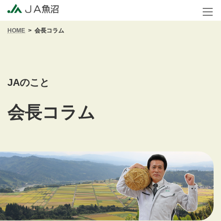
コ
ナ
ン
ビ
テ
ゲ
HOME
会長コラム
ン
ー
ツ
シ
へ
ョ
ス
ン
キ
に
ッ
移
プ
動
会長コラム