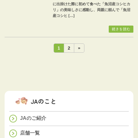
に出掛けた際に初めて食べた「魚沼産コシヒカ
リ」の美味しさに感動し、両親に頼んで「魚沼
産コシヒ […]
続きを読む
投
固
固
1
2
»
稿
定
定
ペ
ペ
ナ
ー
ー
ビ
ジ
ジ
ゲ
ー
シ
ョ
JAのこと
ン
JAのご紹介
店舗一覧