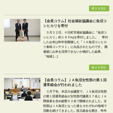
続きを読む
【会長コラム】社会福祉協議会に魚沼コ
シヒカリを寄付
５月２２日、十日町市福祉協議会に「魚沼コ
シヒカリ」約１６５kgを寄付しました。 寄付
したお米は昨年初開催した「ＪＡ魚沼コシヒカ
リ食味コンテスト」に出品されたものです。 開
催後にお米を活用できないか検討した結果、
「地域 […]
続きを読む
【会長コラム】ＪＡ魚沼女性部の第１回
通常総会が行われました
３月下旬、本店大会議室で、ＪＡ魚沼女性部
の第１回通常総会が女性部代議員２７名とＪＡ
関係者を含め総勢５２名で開催されました。女
性部はＪＡ魚沼となった後もそれぞれの地域で
活動を続けてきました。設立総会を開き、昨年