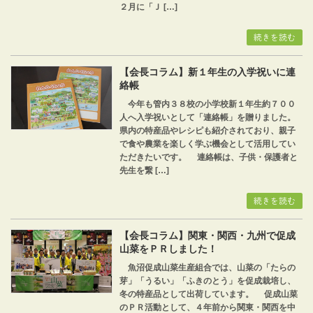
２月に「Ｊ […]
続きを読む
【会長コラム】新１年生の入学祝いに連
絡帳
今年も管内３８校の小学校新１年生約７００
人へ入学祝いとして「連絡帳」を贈りました。
県内の特産品やレシピも紹介されており、親子
で食や農業を楽しく学ぶ機会として活用してい
ただきたいです。 連絡帳は、子供・保護者と
先生を繋 […]
続きを読む
【会長コラム】関東・関西・九州で促成
山菜をＰＲしました！
魚沼促成山菜生産組合では、山菜の「たらの
芽」「うるい」「ふきのとう」を促成栽培し、
冬の特産品として出荷しています。 促成山菜
のＰＲ活動として、４年前から関東・関西を中