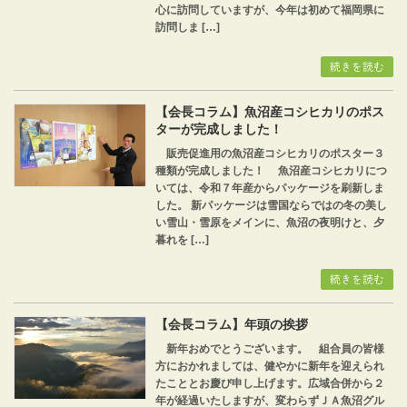
心に訪問していますが、今年は初めて福岡県に
訪問しま […]
続きを読む
【会長コラム】魚沼産コシヒカリのポス
ターが完成しました！
販売促進用の魚沼産コシヒカリのポスター３
種類が完成しました！ 魚沼産コシヒカリにつ
いては、令和７年産からパッケージを刷新しま
した。 新パッケージは雪国ならではの冬の美し
い雪山・雪原をメインに、魚沼の夜明けと、夕
暮れを […]
続きを読む
【会長コラム】年頭の挨拶
新年おめでとうございます。 組合員の皆様
方におかれましては、健やかに新年を迎えられ
たこととお慶び申し上げます。広域合併から２
年が経過いたしますが、変わらずＪＡ魚沼グル