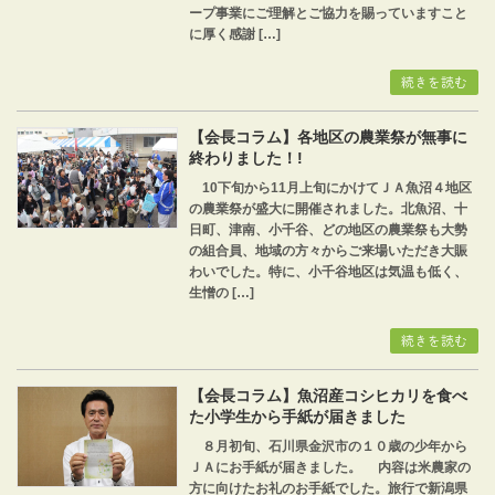
ープ事業にご理解とご協力を賜っていますこと
に厚く感謝 […]
続きを読む
【会長コラム】各地区の農業祭が無事に
終わりました！!
10下旬から11月上旬にかけてＪＡ魚沼４地区
の農業祭が盛大に開催されました。北魚沼、十
日町、津南、小千谷、どの地区の農業祭も大勢
の組合員、地域の方々からご来場いただき大賑
わいでした。特に、小千谷地区は気温も低く、
生憎の […]
続きを読む
【会長コラム】魚沼産コシヒカリを食べ
た小学生から手紙が届きました
８月初旬、石川県金沢市の１０歳の少年から
ＪＡにお手紙が届きました。 内容は米農家の
方に向けたお礼のお手紙でした。旅行で新潟県