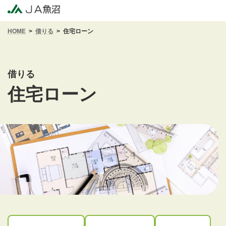
コ
ナ
ン
ビ
テ
ゲ
HOME
借りる
住宅ローン
ン
ー
ツ
シ
へ
ョ
ス
ン
借りる
キ
に
ッ
移
住宅ローン
プ
動