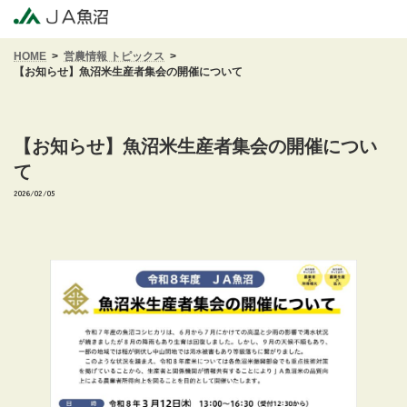
コ
ナ
ン
ビ
テ
ゲ
HOME
営農情報 トピックス
ン
ー
【お知らせ】魚沼米生産者集会の開催について
ツ
シ
へ
ョ
ス
ン
キ
に
【お知らせ】魚沼米生産者集会の開催につい
ッ
移
て
プ
動
2026/02/05