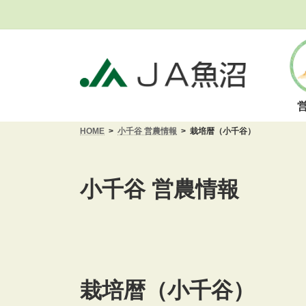
コ
ナ
ン
ビ
テ
ゲ
ン
ー
ツ
シ
へ
ョ
ス
ン
キ
に
HOME
小千谷 営農情報
栽培暦（小千谷）
ッ
移
プ
動
小千谷 営農情報
栽培暦（小千谷）