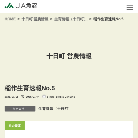
コ
ナ
ン
ビ
テ
ゲ
HOME
十日町 営農情報
生育情報（十日町）
稲作生育速報No.5
ン
ー
ツ
シ
へ
ョ
ス
ン
キ
に
ッ
移
十日町 営農情報
プ
動
稲作生育速報No.5
最
2026/07/08
2026/07/14
einou_all@ja-uonuma
終
更
新
生育情報（十日町）
カテゴリー
日
時
:
前の記事