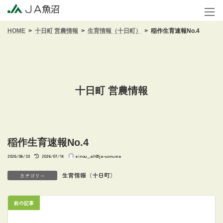
コ
ナ
ン
ビ
テ
ゲ
HOME
十日町 営農情報
生育情報（十日町）
稲作生育速報No.4
ン
ー
ツ
シ
へ
ョ
ス
ン
キ
に
ッ
移
十日町 営農情報
プ
動
稲作生育速報No.4
最
2026/06/30
2026/07/14
einou_all@ja-uonuma
終
更
新
生育情報（十日町）
カテゴリー
日
時
:
前の記事