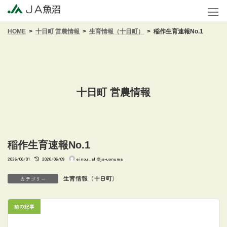
コ
ナ
ン
ビ
テ
ゲ
HOME
十日町 営農情報
生育情報（十日町）
稲作生育速報No.1
ン
ー
ツ
シ
へ
ョ
ス
ン
キ
に
ッ
移
十日町 営農情報
プ
動
稲作生育速報No.1
最
2026/06/01
2026/06/09
einou_all@ja-uonuma
終
更
新
生育情報（十日町）
カテゴリー
日
時
:
前の記事