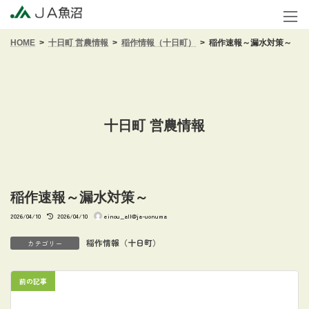
コ
ナ
ン
ビ
テ
ゲ
HOME
十日町 営農情報
稲作情報（十日町）
稲作速報～漏水対策～
ン
ー
ツ
シ
へ
ョ
ス
ン
キ
に
ッ
移
十日町 営農情報
プ
動
稲作速報～漏水対策～
最
2026/04/10
2026/04/10
einou_all@ja-uonuma
終
更
新
稲作情報（十日町）
カテゴリー
日
時
:
前の記事