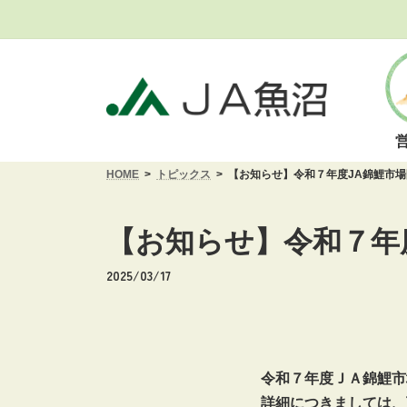
コ
ナ
ン
ビ
テ
ゲ
ン
ー
ツ
シ
へ
ョ
ス
ン
キ
に
HOME
トピックス
【お知らせ】令和７年度JA錦鯉市
ッ
移
プ
動
【お知らせ】令和７年
2025/03/17
令和７年度ＪＡ錦鯉市
詳細につきましては、