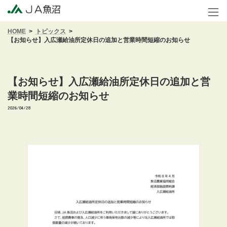
コ
ナ
ン
ビ
テ
ゲ
HOME
トピックス
ン
ー
【お知らせ】入広瀬給油所定休日の追加と営業時間短縮のお知らせ
ツ
シ
へ
ョ
ス
ン
キ
に
【お知らせ】入広瀬給油所定休日の追加と営
ッ
移
業時間短縮のお知らせ
プ
動
2026/04/28