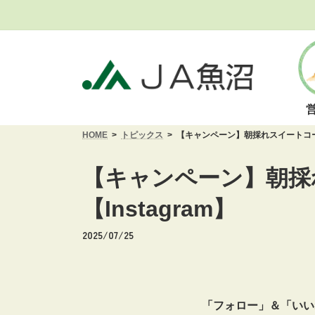
コ
ナ
ン
ビ
テ
ゲ
ン
ー
ツ
シ
へ
ョ
ス
ン
キ
に
HOME
トピックス
【キャンペーン】朝採れスイートコーン
ッ
移
プ
動
【キャンペーン】朝採
【Instagram】
2025/07/25
「フォロー」＆「いい