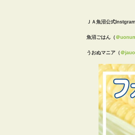
ＪＡ魚沼公式Instgra
魚沼ごはん（
＠uonum
うおぬマニア（
＠jauo