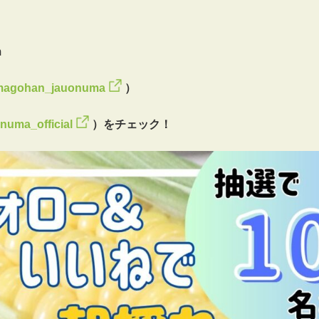
m
agohan_jauonuma
）
numa_official
）をチェック！