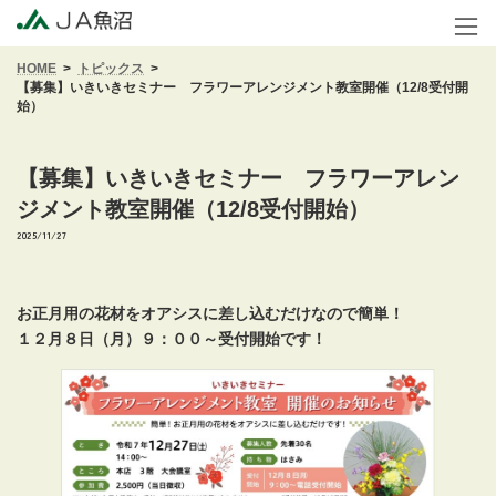
コ
ナ
ン
ビ
テ
ゲ
HOME
トピックス
ン
ー
【募集】いきいきセミナー フラワーアレンジメント教室開催（12/8受付開
ツ
シ
始）
へ
ョ
ス
ン
キ
に
【募集】いきいきセミナー フラワーアレン
ッ
移
ジメント教室開催（12/8受付開始）
プ
動
2025/11/27
お正月用の花材をオアシスに差し込むだけなので簡単！
１２月８日（月）９：００～受付開始です！