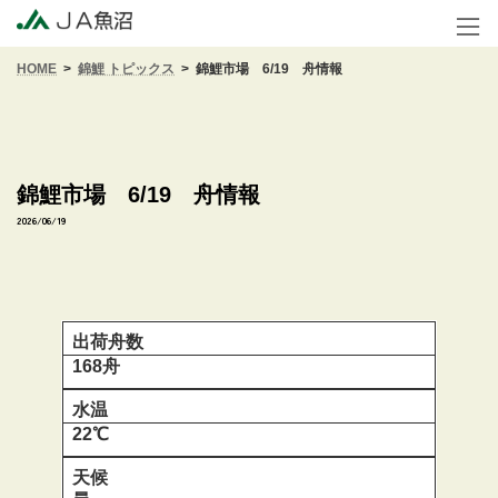
コ
ナ
ン
ビ
テ
ゲ
HOME
錦鯉 トピックス
錦鯉市場 6/19 舟情報
ン
ー
ツ
シ
へ
ョ
ス
ン
キ
に
ッ
移
錦鯉市場 6/19 舟情報
プ
動
2026/06/19
出荷舟数
168舟
水温
22℃
天候