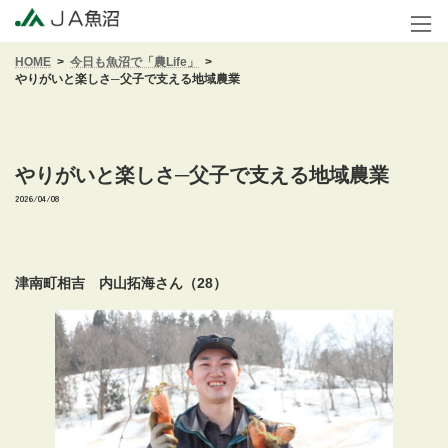
コ
ナ
ン
ビ
テ
ゲ
HOME
今日も魚沼で「農Life」
ン
ー
やりがいと楽しさ─父子で支える地域農業
ツ
シ
へ
ョ
ス
ン
キ
に
ッ
移
やりがいと楽しさ─父子で支える地域農業
プ
動
2026/04/08
津南町相吉 内山拓海さん（28）