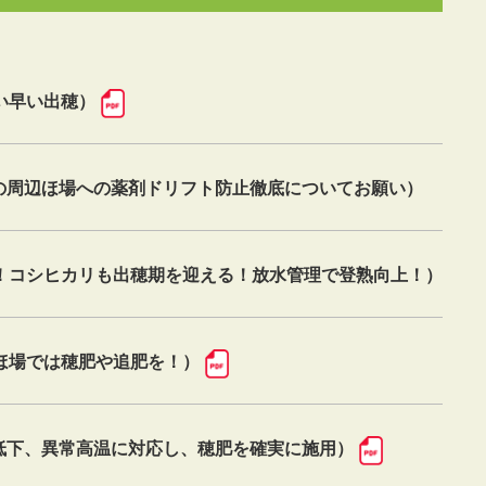
い早い出穂）
の周辺ほ場への薬剤ドリフト防止徹底についてお願い）
！コシヒカリも出穂期を迎える！放水管理で登熟向上！）
ほ場では穂肥や追肥を！）
低下、異常高温に対応し、穂肥を確実に施用）