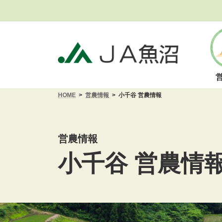
コ
ナ
ン
ビ
テ
ゲ
ン
ー
ツ
シ
へ
ョ
ス
ン
キ
に
HOME
営農情報
小千谷 営農情報
ッ
移
プ
動
営農情報
小千谷 営農情