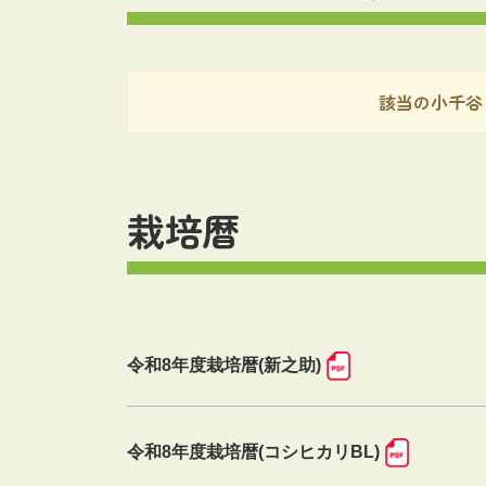
該当の小千谷
栽培暦
令和8年度栽培暦(新之助)
令和8年度栽培暦(コシヒカリBL)