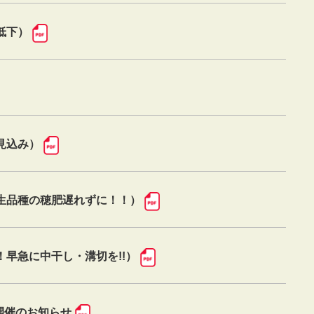
低下）
見込み）
早生品種の穂肥遅れずに！！）
！早急に中干し・溝切を!!）
開催のお知らせ