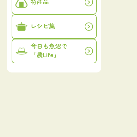
特産品
レシピ集
今日も魚沼で
「農Life」