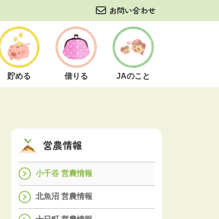
お問い合わせ
貯める
借りる
JAのこと
営農情報
小千谷 営農情報
北魚沼 営農情報