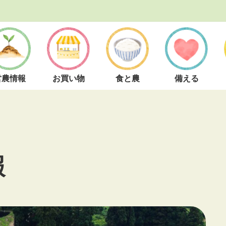
営農情報
お買い物
食と農
備える
報