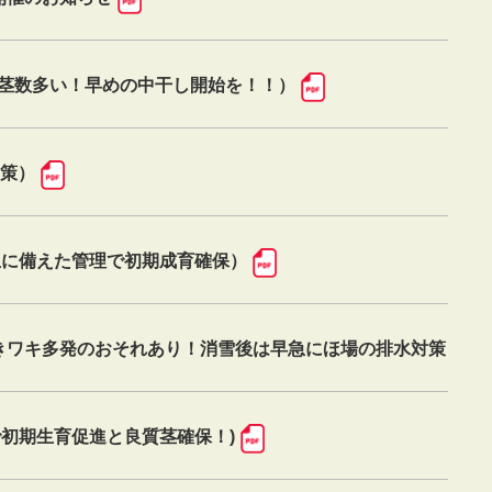
く、茎数多い！早めの中干し開始を！！）
対策）
生に備えた管理で初期成育確保）
きワキ多発のおそれあり！消雪後は早急にほ場の排水対策
初期生育促進と良質茎確保！)