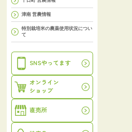
十日町 営農情報
津南 営農情報
特別栽培米の農薬使用状況につい
て
SNSやってます
オンライン
ショップ
直売所